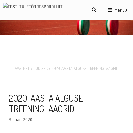
Skip
Menüü
to
content
2020. AASTA ALGUSE
TREENINGLAAGRID
AVALEHT
»
UUDISED
»
2020. AASTA ALGUSE TREENINGLAAGRID
2020. AASTA ALGUSE
TREENINGLAAGRID
3. jaan 2020