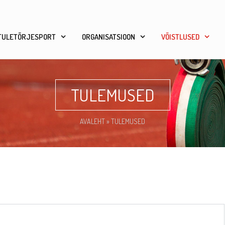
TULETÕRJESPORT
ORGANISATSIOON
VÕISTLUSED
TULEMUSED
AVALEHT
»
TULEMUSED