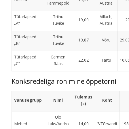
Tammepõld
Austria
Tütarlapsed
Triinu
Villach,
19,09
2
„A“
Tuvike
Austria
Tütarlapsed
Triinu
19,87
Võru
29.0
„B“
Tuvike
Tütarlapsed
Carmen
22,02
Tartu
10.0
„C“
Rääk
Konksredeliga ronimine õppetorni
Tulemus
Vanusegrupp
Nimi
Koht
(s)
Ülo
Mehed
Laks/Andro
14,00
?/Tõrvandi
198