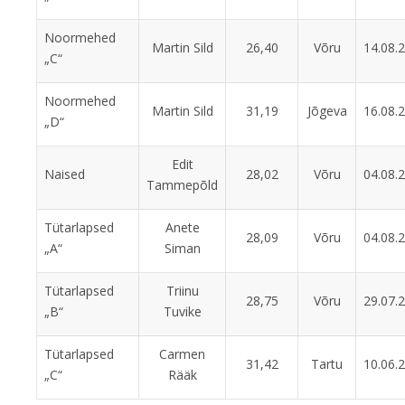
Noormehed
Martin Sild
26,40
Võru
14.08.
„C“
Noormehed
Martin Sild
31,19
Jõgeva
16.08.
„D“
Edit
Naised
28,02
Võru
04.08.
Tammepõld
Tütarlapsed
Anete
28,09
Võru
04.08.
„A“
Siman
Tütarlapsed
Triinu
28,75
Võru
29.07.
„B“
Tuvike
Tütarlapsed
Carmen
31,42
Tartu
10.06.
„C“
Rääk