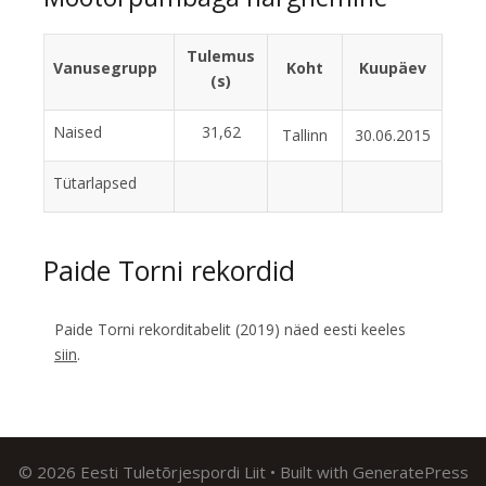
Tulemus
Vanusegrupp
Koht
Kuupäev
(s)
Naised
31,62
Tallinn
30.06.2015
Tütarlapsed
Paide Torni rekordid
Paide Torni rekorditabelit (2019) näed eesti keeles
siin
.
© 2026 Eesti Tuletõrjespordi Liit
• Built with
GeneratePress