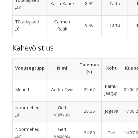
Tütarlapsed
Kaisa Kahre
8,59
Tartu
„B“
Tütarlapsed
Carmen
9,40
Tartu
„C“
Rääk
Kahevõistlus
Tulemus
Vanusegrupp
Nimi
Koht
Kuup
(s)
Pärnu-
Mehed
Andro Oviir
29,67
09.06.
Jaagupi
Noormehed
Gert
28,36
Jõgeva
17.08.
„A“
Valdsalu
Noormehed
Gert
24,80
Türi
14.07.
„B“
Valdsalu