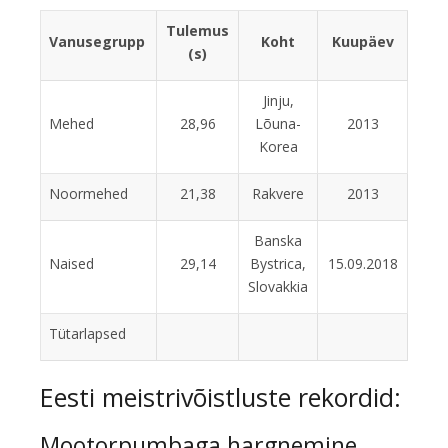
Tulemus
Vanusegrupp
Koht
Kuupäev
(s)
Jinju,
Mehed
28,96
Lõuna-
2013
Korea
Noormehed
21,38
Rakvere
2013
Banska
Naised
29,14
Bystrica,
15.09.2018
Slovakkia
Tütarlapsed
Eesti meistrivõistluste rekordid:
Mootorpumbaga hargnemine