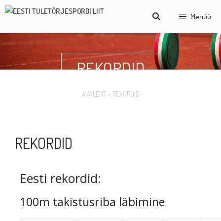
Menüü
REKORDID
AVALEHT
»
REKORDID
REKORDID
Eesti rekordid:
100m takistusriba läbimine