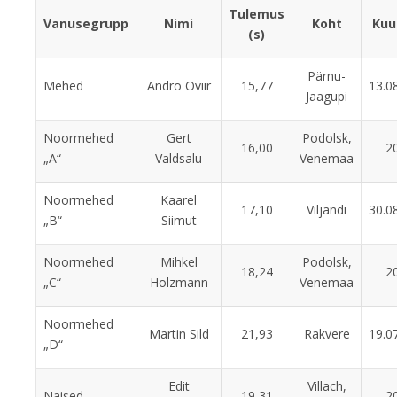
Tulemus
Vanusegrupp
Nimi
Koht
Kuu
(s)
Pärnu-
Mehed
Andro Oviir
15,77
13.0
Jaagupi
Noormehed
Gert
Podolsk,
16,00
2
„A“
Valdsalu
Venemaa
Noormehed
Kaarel
17,10
Viljandi
30.0
„B“
Siimut
Noormehed
Mihkel
Podolsk,
18,24
2
„C“
Holzmann
Venemaa
Noormehed
Martin Sild
21,93
Rakvere
19.0
„D“
Edit
Villach,
Naised
19,31
2