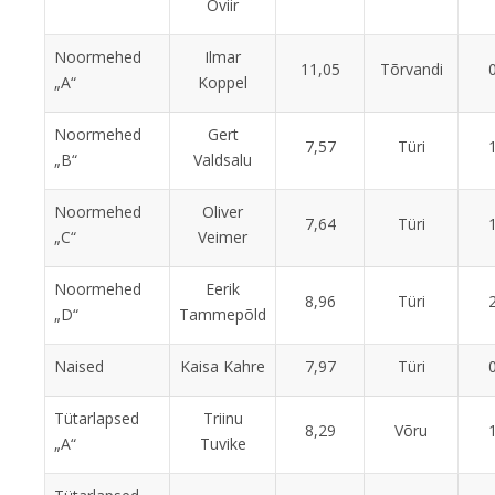
Oviir
Noormehed
Ilmar
11,05
Tõrvandi
„A“
Koppel
Noormehed
Gert
7,57
Türi
„B“
Valdsalu
Noormehed
Oliver
7,64
Türi
„C“
Veimer
Noormehed
Eerik
8,96
Türi
„D“
Tammepõld
Naised
Kaisa Kahre
7,97
Türi
Tütarlapsed
Triinu
8,29
Võru
„A“
Tuvike