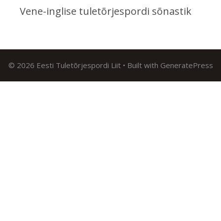
Vene-inglise tuletõrjespordi sõnastik
© 2026 Eesti Tuletõrjespordi Liit
• Built with
GeneratePress