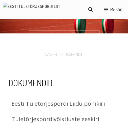
Menüü
DOKUMENDID
AVALEHT
»
DOKUMENDID
DOKUMENDID
Eesti Tuletõrjespordi Liidu põhikiri
Tuletõrjespordivõistluste eeskiri