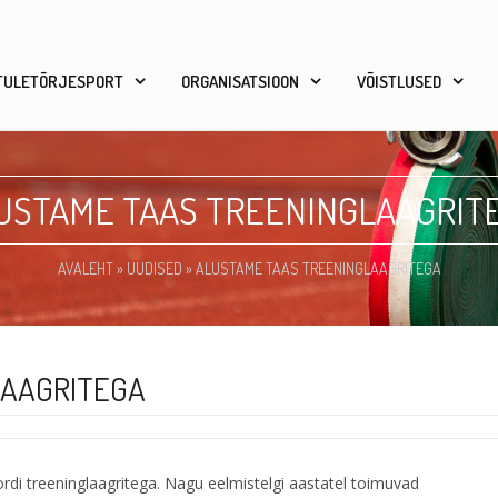
TULETÕRJESPORT
ORGANISATSIOON
VÕISTLUSED
USTAME TAAS TREENINGLAAGRIT
AVALEHT
»
UUDISED
»
ALUSTAME TAAS TREENINGLAAGRITEGA
LAAGRITEGA
rdi treeninglaagritega. Nagu eelmistelgi aastatel toimuvad