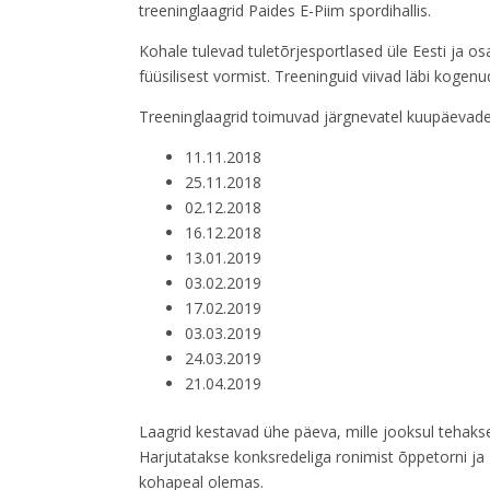
treeninglaagrid Paides E-Piim spordihallis.
Kohale tulevad tuletõrjesportlased üle Eesti ja 
füüsilisest vormist. Treeninguid viivad läbi kogenu
Treeninglaagrid toimuvad järgnevatel kuupäevade
11.11.2018
25.11.2018
02.12.2018
16.12.2018
13.01.2019
03.02.2019
17.02.2019
03.03.2019
24.03.2019
21.04.2019
Laagrid kestavad ühe päeva, mille jooksul tehakse
Harjutatakse konksredeliga ronimist õppetorni ja
kohapeal olemas.