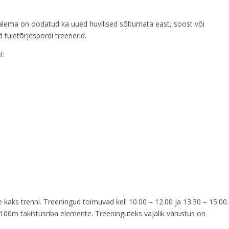
osalema on oodatud ka uued huvilised sõltumata east, soost või
d tuletõrjespordi treenerid.
l:
 kaks trenni. Treeningud toimuvad kell 10.00 – 12.00 ja 13.30 – 15.00.
 100m takistusriba elemente. Treeninguteks vajalik varustus on