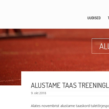
Skip
to
content
UUDISED
AL
ALUSTAME TAAS TREENING
9. okt 2018
Alates novembrist alustame taaskord tuletõrjespo