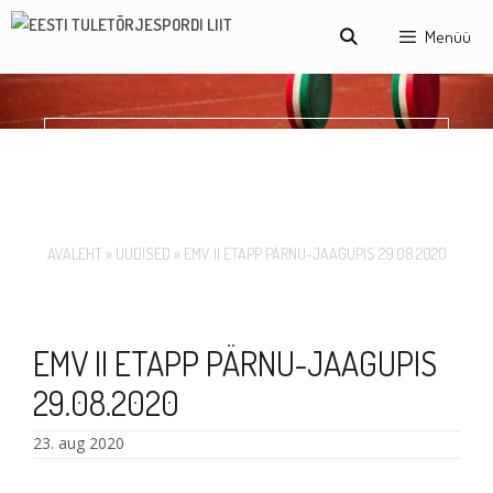
Skip
Menüü
to
content
EMV II ETAPP PÄRNU-
JAAGUPIS 29.08.2020
AVALEHT
»
UUDISED
»
EMV II ETAPP PÄRNU-JAAGUPIS 29.08.2020
EMV II ETAPP PÄRNU-JAAGUPIS
29.08.2020
23. aug 2020