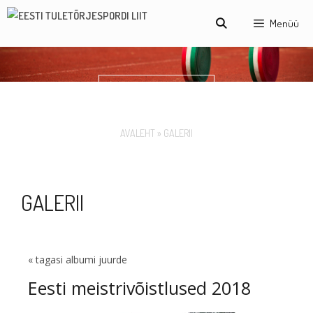
Menüü
GALERII
AVALEHT
»
GALERII
GALERII
« tagasi albumi juurde
Eesti meistrivõistlused 2018