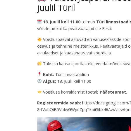
juulil Türil
18. juulil kell 11.00
toimub
Türi linnastaadio
võistlejad kui ka pealtvaatajad üle Eesti.
Võistluspäeval astuvad eri vanuseklasside spor
osavus ja tehniline meisterlikkus. Pealtvaatajai
ainulaadset ja kaasahaaravat spordiala.
Tule ela kaasa sportlastele, veeda mõnus suvep
Koht:
Türi linnastaadion
Algus:
18. juulil kell 11.00
Võistluse korraldamist toetab
Päästeamet
.
Registeermida saab:
https://docs.google.com
8ttVobQiB5VaIwGWgdZpqTkoii5ibk46Aw/viewfo