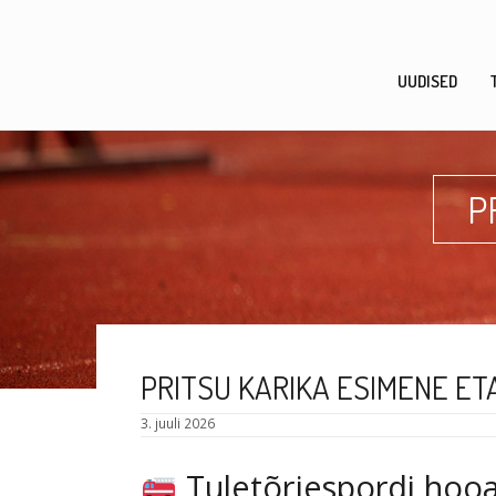
Skip
to
content
UUDISED
P
PRITSU KARIKA ESIMENE ET
3. juuli 2026
Tuletõrjespordi hoo