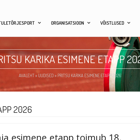
TULETÕRJESPORT
ORGANISATSIOON
VÕISTLUSED
RITSU KARIKA ESIMENE ETAPP 20
AVALEHT
»
UUDISED
»
PRITSU KARIKA ESIMENE ETAPP 2026
APP 2026
aja esimene etapp toimub 18.