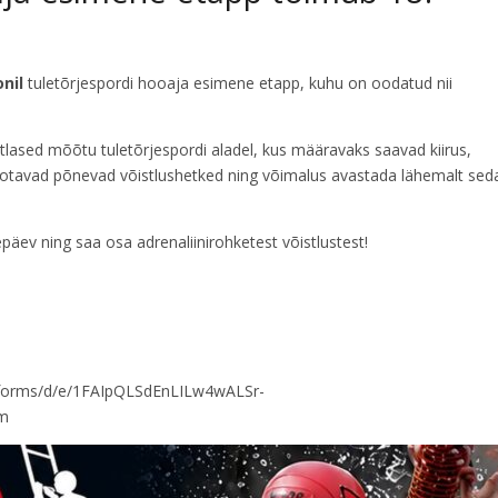
nil
tuletõrjespordi hooaja esimene etapp, kuhu on oodatud nii
tlased mõõtu tuletõrjespordi aladel, kus määravaks saavad kiirus,
d ootavad põnevad võistlushetked ning võimalus avastada lähemalt sed
äev ning saa osa adrenaliinirohketest võistlustest!
/forms/d/e/1FAIpQLSdEnLILw4wALSr-
rm