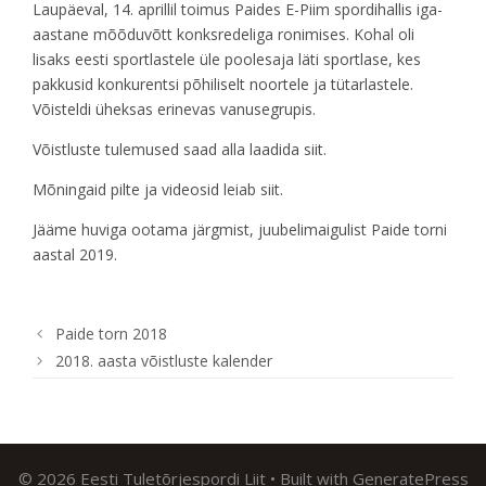
Laupäeval, 14. aprillil toimus Paides E-Piim spordihallis iga-
aastane mõõduvõtt konksredeliga ronimises. Kohal oli
lisaks eesti sportlastele üle poolesaja läti sportlase, kes
pakkusid konkurentsi põhiliselt noortele ja tütarlastele.
Võisteldi üheksas erinevas vanusegrupis.
Võistluste tulemused saad alla laadida
siit
.
Mõningaid pilte ja videosid leiab
siit
.
Jääme huviga ootama järgmist, juubelimaigulist Paide torni
aastal 2019.
Paide torn 2018
2018. aasta võistluste kalender
© 2026 Eesti Tuletõrjespordi Liit
• Built with
GeneratePress