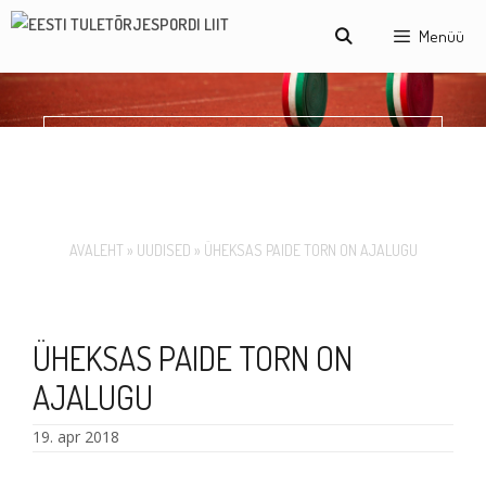
Skip
Menüü
to
content
ÜHEKSAS PAIDE TORN
ON AJALUGU
AVALEHT
»
UUDISED
»
ÜHEKSAS PAIDE TORN ON AJALUGU
ÜHEKSAS PAIDE TORN ON
AJALUGU
19. apr 2018