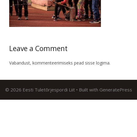
Leave a Comment
Vabandust, kommenteerimiseks pead
sisse logima
.
© 2026 Eesti Tuletõrjespordi Liit
• Built with
GeneratePress