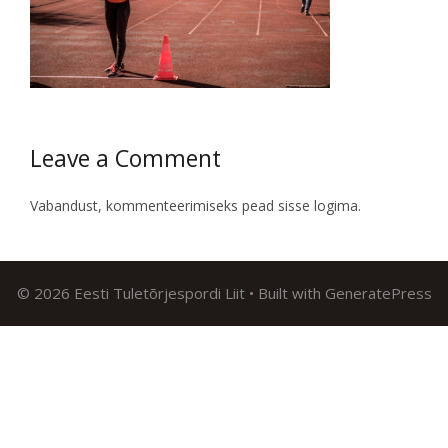
Leave a Comment
Vabandust, kommenteerimiseks pead
sisse logima
.
© 2026 Eesti Tuletõrjespordi Liit
• Built with
GeneratePress