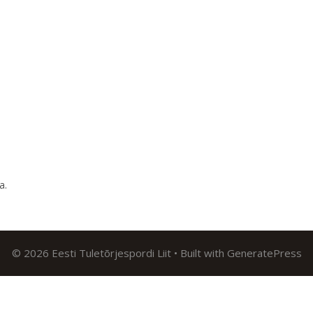
ma
.
© 2026 Eesti Tuletõrjespordi Liit
• Built with
GeneratePress