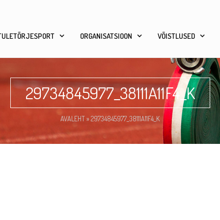
TULETÕRJESPORT
ORGANISATSIOON
VÕISTLUSED
29734845977_38111A11F4_K
AVALEHT
»
29734845977_38111A11F4_K