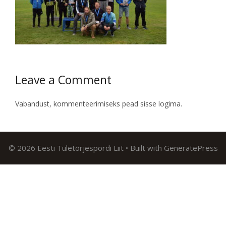
Leave a Comment
Vabandust, kommenteerimiseks pead
sisse logima
.
© 2026 Eesti Tuletõrjespordi Liit
• Built with
GeneratePress