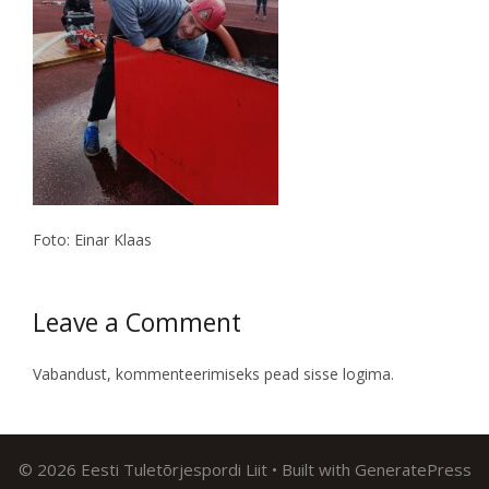
Foto: Einar Klaas
Leave a Comment
Vabandust, kommenteerimiseks pead
sisse logima
.
© 2026 Eesti Tuletõrjespordi Liit
• Built with
GeneratePress