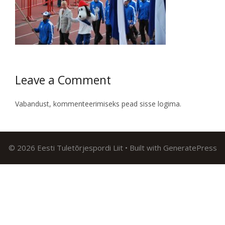
Leave a Comment
Vabandust, kommenteerimiseks pead
sisse logima
.
© 2026 Eesti Tuletõrjespordi Liit
• Built with
GeneratePress