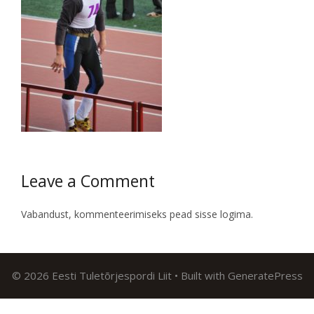
Leave a Comment
Vabandust, kommenteerimiseks pead
sisse logima
.
© 2026 Eesti Tuletõrjespordi Liit
• Built with
GeneratePress