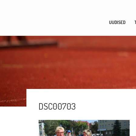
Skip
to
content
UUDISED
DSC00703