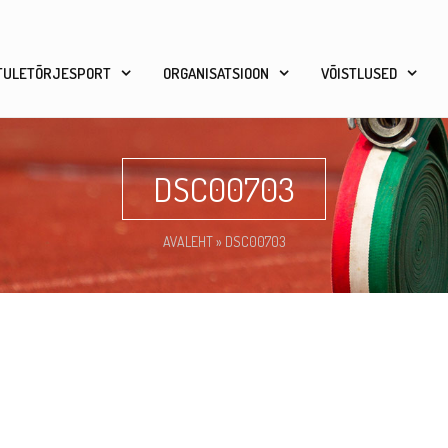
TULETÕRJESPORT
ORGANISATSIOON
VÕISTLUSED
DSC00703
AVALEHT
»
DSC00703