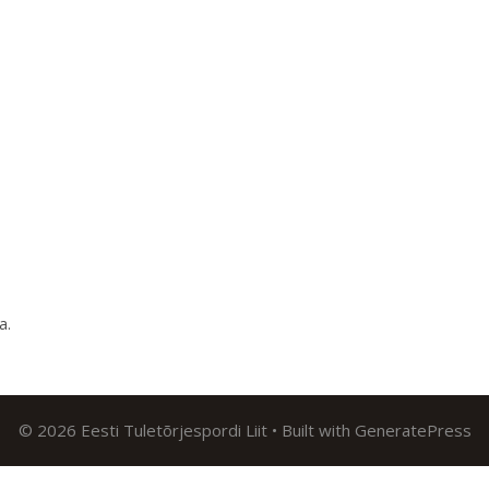
ma
.
© 2026 Eesti Tuletõrjespordi Liit
• Built with
GeneratePress