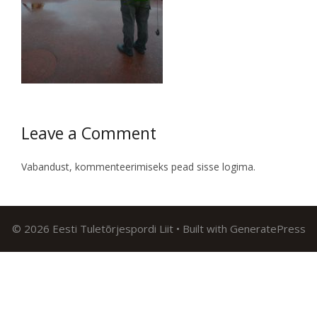
Leave a Comment
Vabandust, kommenteerimiseks pead
sisse logima
.
© 2026 Eesti Tuletõrjespordi Liit
• Built with
GeneratePress