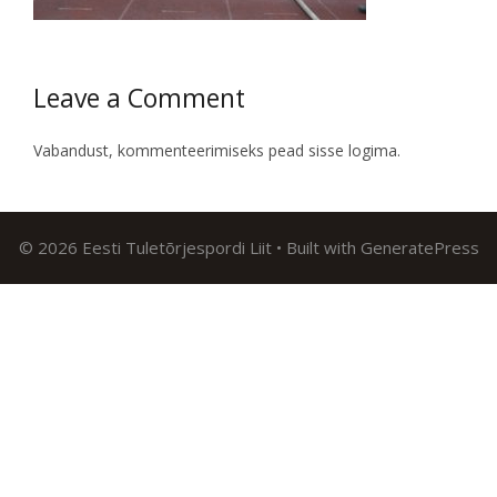
Leave a Comment
Vabandust, kommenteerimiseks pead
sisse logima
.
© 2026 Eesti Tuletõrjespordi Liit
• Built with
GeneratePress