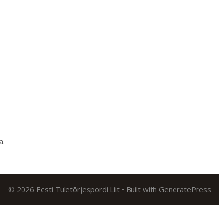
ma
.
© 2026 Eesti Tuletõrjespordi Liit
• Built with
GeneratePress