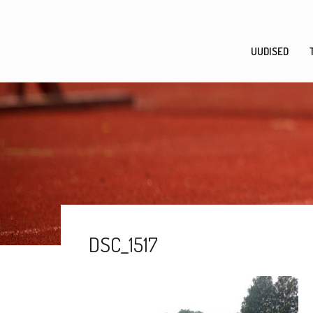
Skip
to
content
UUDISED
DSC_1517