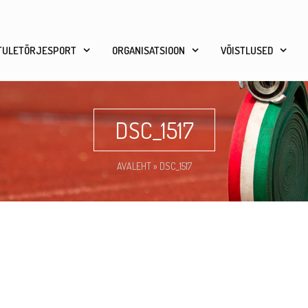
TULETÕRJESPORT
ORGANISATSIOON
VÕISTLUSED
DSC_1517
AVALEHT
»
DSC_1517