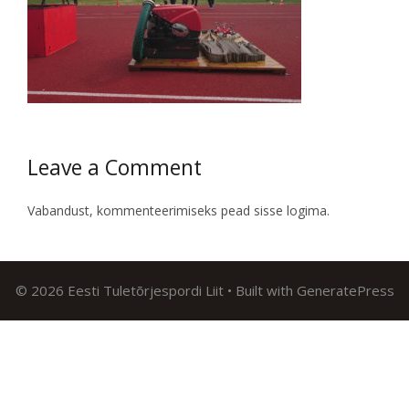
Leave a Comment
Vabandust, kommenteerimiseks pead
sisse logima
.
© 2026 Eesti Tuletõrjespordi Liit
• Built with
GeneratePress