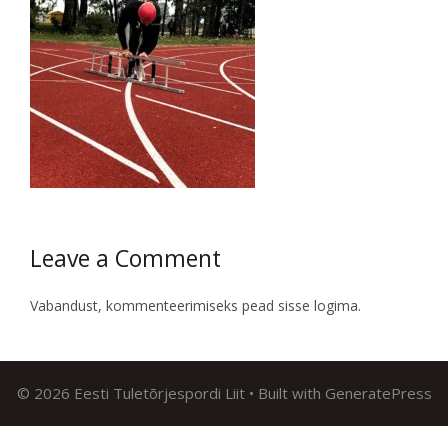
Leave a Comment
Vabandust, kommenteerimiseks pead
sisse logima
.
© 2026 Eesti Tuletõrjespordi Liit
• Built with
GeneratePress