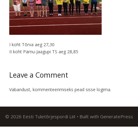
I koht Tõrva aeg 27,30
II koht Pärnu-Jaagupi TS aeg 28,85
Leave a Comment
Vabandust, kommenteerimiseks pead
sisse logima
.
© 2026 Eesti Tuletõrjespordi Liit
• Built with
GeneratePress