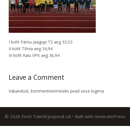
I koht Pärnu-Jaagupi TS aeg 33,53
II koht Tõrva aeg 34,94
III koht Kaiu VPK aeg 36,94
Leave a Comment
Vabandust, kommenteerimiseks pead
sisse logima
.
© 2026 Eesti Tuletõrjespordi Liit
• Built with
GeneratePress