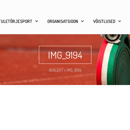
TULETÕRJESPORT
ORGANISATSIOON
VÕISTLUSED
IMG_9194
AVALEHT
»
IMG_9194