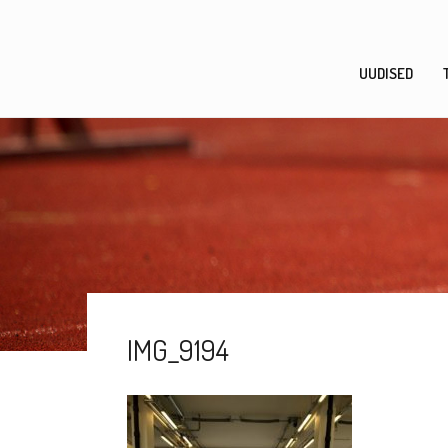
Skip
to
content
UUDISED
IMG_9194