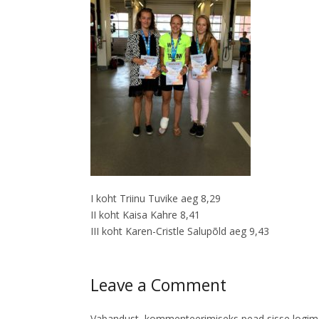
I koht Triinu Tuvike aeg 8,29
II koht Kaisa Kahre 8,41
III koht Karen-Cristle Salupõld aeg 9,43
Leave a Comment
Vabandust, kommenteerimiseks pead
sisse logi