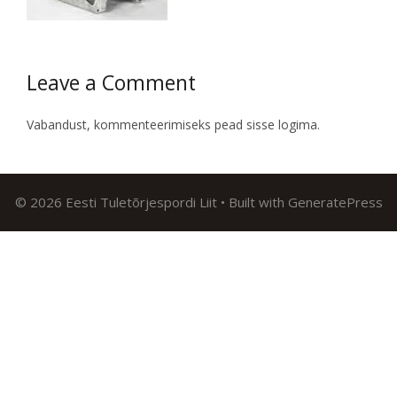
Leave a Comment
Vabandust, kommenteerimiseks pead
sisse logima
.
© 2026 Eesti Tuletõrjespordi Liit
• Built with
GeneratePress