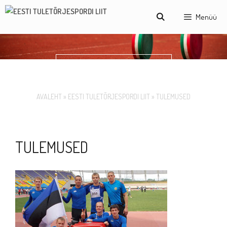
Skip
Menüü
to
content
TULEMUSED
AVALEHT
»
EESTI TULETÕRJESPORDI LIIT
»
TULEMUSED
TULEMUSED