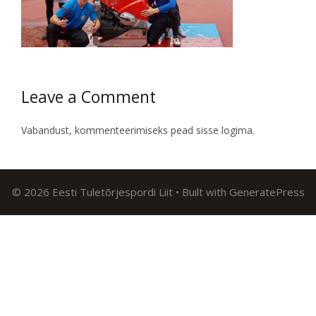
Leave a Comment
Vabandust, kommenteerimiseks pead
sisse logima
.
© 2026 Eesti Tuletõrjespordi Liit
• Built with
GeneratePress