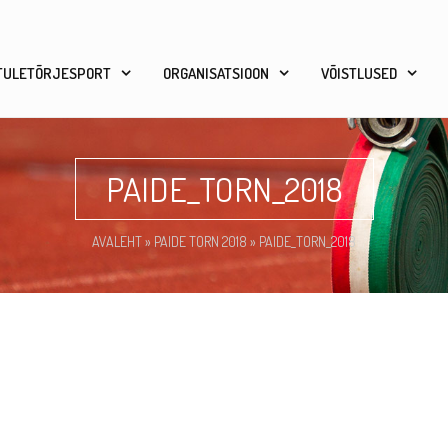
TULETÕRJESPORT
ORGANISATSIOON
VÕISTLUSED
PAIDE_TORN_2018
AVALEHT
»
PAIDE TORN 2018
»
PAIDE_TORN_2018