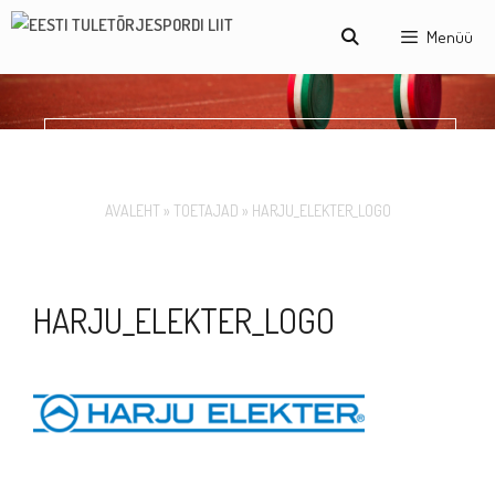
Skip
Menüü
to
content
HARJU_ELEKTER_LOGO
AVALEHT
»
TOETAJAD
»
HARJU_ELEKTER_LOGO
HARJU_ELEKTER_LOGO