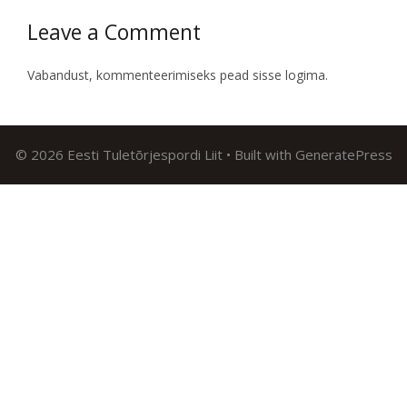
Leave a Comment
Vabandust, kommenteerimiseks pead
sisse logima
.
© 2026 Eesti Tuletõrjespordi Liit
• Built with
GeneratePress