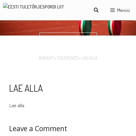
Skip
Menüü
to
content
LAE ALLA
AVALEHT
»
TULEMUSED
»
LAE ALLA
LAE ALLA
Lae alla
Leave a Comment