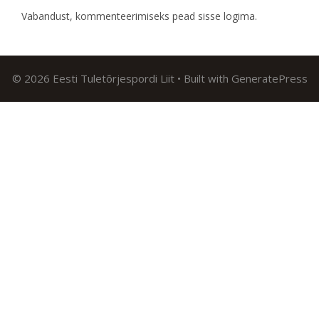
Vabandust, kommenteerimiseks pead
sisse logima
.
© 2026 Eesti Tuletõrjespordi Liit
• Built with
GeneratePress