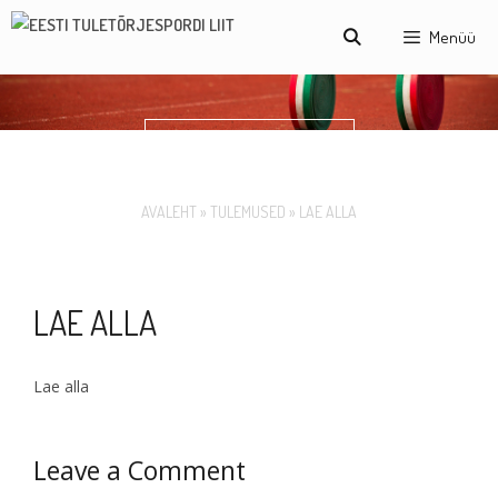
Skip
Menüü
to
content
LAE ALLA
AVALEHT
»
TULEMUSED
»
LAE ALLA
LAE ALLA
Lae alla
Leave a Comment