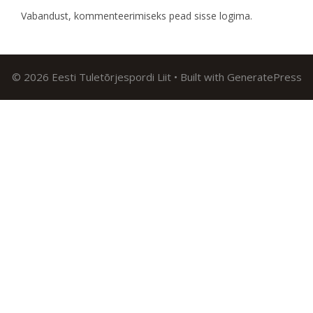
Vabandust, kommenteerimiseks pead
sisse logima
.
© 2026 Eesti Tuletõrjespordi Liit
• Built with
GeneratePress