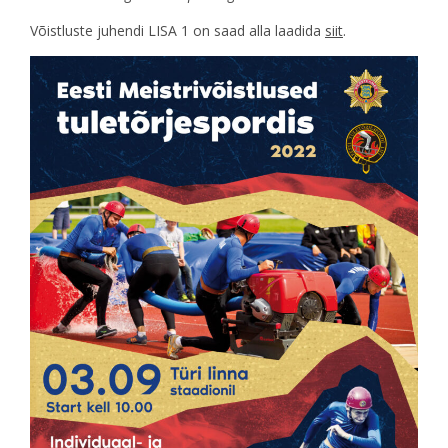
Võistluste juhendi LISA 1 on saad alla laadida
siit
.