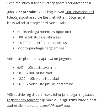
Eesti meistrivõistlused tuletõrjespordis toimuvad taas!
Juba
3. septembril 2022
kogunevad
Türi linnastaadionil
tuletõrjesportlased üle Eesti, et võtta mõõtu neljal
klassikalisel tuletõrjespordi võistlusalal:
Konksredeliga ronimises õppetorni
100 m takistusriba läbimises
4 x 100 m tuletõrjeteatejooksus
Mootorpumbaga hargnemises
Võistluste planeeritav ajakava on järgmine:
9.45 – võistluste avamine
10.15 – individuaalalad
12.00 – võistkondlikud alad
16.00 – võistluste pidulik lõpetamine
Võistlustele registreerimiseks tutvu
juhendiga
ning saada
registreerimisankeet
hiljemalt
25. augustiks 2022
e-posti
aadressile
margo.tammepold@gmail.com
.