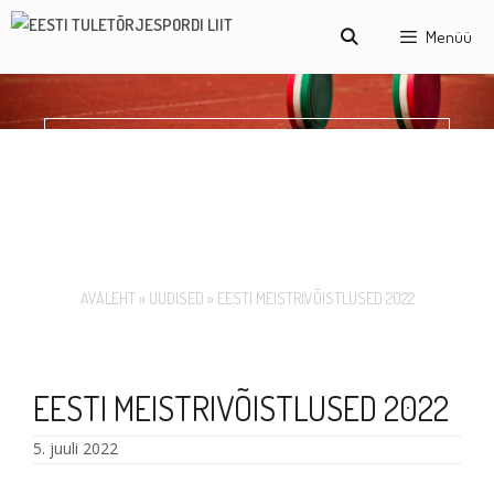
Skip
Menüü
to
content
EESTI
MEISTRIVÕISTLUSED
2022
AVALEHT
»
UUDISED
»
EESTI MEISTRIVÕISTLUSED 2022
EESTI MEISTRIVÕISTLUSED 2022
5. juuli 2022