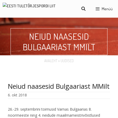
Menüü
NEIUD NAASESID
BULGAARIAST MMILT
AVALEHT
»
UUDISED
Neiud naasesid Bulgaariast MMilt
6. okt 2018
26.-29. septembrini toimusid Varnas Bulgaarias 8.
noormeeste ning 4. neidude maailmameistrivõistlused