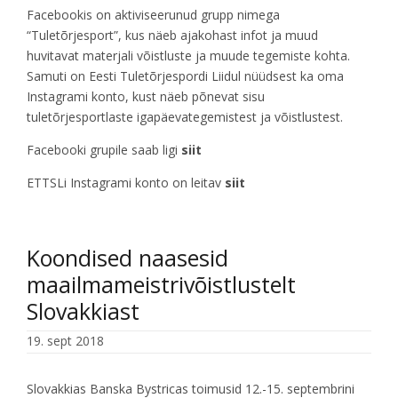
Facebookis on aktiviseerunud grupp nimega
“Tuletõrjesport”, kus näeb ajakohast infot ja muud
huvitavat materjali võistluste ja muude tegemiste kohta.
Samuti on Eesti Tuletõrjespordi Liidul nüüdsest ka oma
Instagrami konto, kust näeb põnevat sisu
tuletõrjesportlaste igapäevategemistest ja võistlustest.
Facebooki grupile saab ligi
siit
ETTSLi Instagrami konto on leitav
siit
Koondised naasesid
maailmameistrivõistlustelt
Slovakkiast
19. sept 2018
Slovakkias Banska Bystricas toimusid 12.-15. septembrini