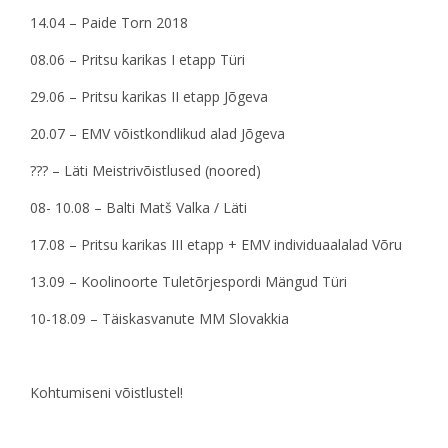
14.04 – Paide Torn 2018
08.06 – Pritsu karikas I etapp Türi
29.06 – Pritsu karikas II etapp Jõgeva
20.07 – EMV võistkondlikud alad Jõgeva
??? – Läti Meistrivõistlused (noored)
08- 10.08 – Balti Matš Valka / Läti
17.08 – Pritsu karikas III etapp + EMV individuaalalad Võru
13.09 – Koolinoorte Tuletõrjespordi Mängud Türi
10-18.09 – Täiskasvanute MM Slovakkia
Kohtumiseni võistlustel!