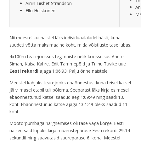
Airiin Liisbet Strandson
An
Ello Heiskonen
Ma
Nii meestel kui naistel läks individuaalaladel hästi, kuna
suudeti võtta maksimaalne koht, mida võistluste tase lubas.
4x100m teatejooksus tegi naiste nelik koosseisus Anete
Siman, Kaisa Kahre, Edit Tammepõld ja Triinu Tuvike uue
Eesti rekordi
ajaga 1:06:93! Palju õnne naistele!
Meestel kahjuks teatejooks ebaõnnestus, kuna teisel katsel
jäi viimasel etapil tuli põlema. Seepärast läks kirja esimesel
ebaõnnestunud katsel saadud aeg 1:09:49 ning saadi 13.
koht. Ebaõnnestunud katse ajaga 1:01:49 oleks saadud 11.
koht.
Mootorpumbaga hargnemises oli tase väga kõrge. Eesti
naised said lõpuks kirja määrustepärase Eesti rekordi 29,14
sekundit ning saavutasid suurepärase 6. koha. Meestel