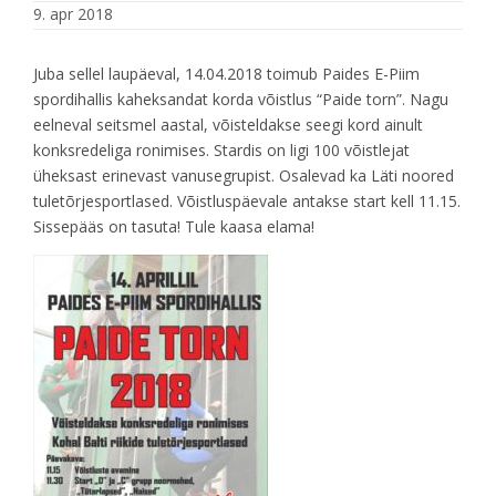
9. apr 2018
Juba sellel laupäeval, 14.04.2018 toimub Paides E-Piim
spordihallis kaheksandat korda võistlus “Paide torn”. Nagu
eelneval seitsmel aastal, võisteldakse seegi kord ainult
konksredeliga ronimises. Stardis on ligi 100 võistlejat
üheksast erinevast vanusegrupist. Osalevad ka Läti noored
tuletõrjesportlased. Võistluspäevale antakse start kell 11.15.
Sissepääs on tasuta! Tule kaasa elama!