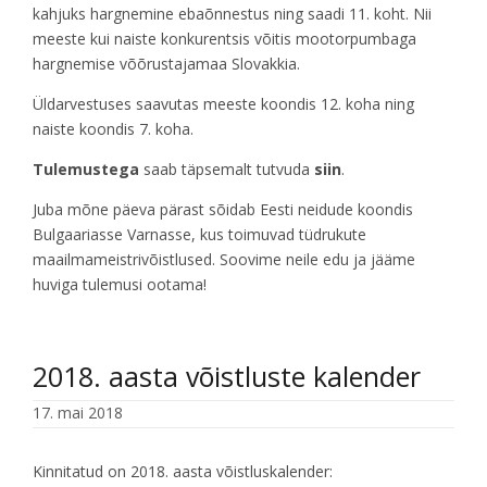
kahjuks hargnemine ebaõnnestus ning saadi 11. koht. Nii
meeste kui naiste konkurentsis võitis mootorpumbaga
hargnemise võõrustajamaa Slovakkia.
Üldarvestuses saavutas meeste koondis 12. koha ning
naiste koondis 7. koha.
Tulemustega
saab täpsemalt tutvuda
siin
.
Juba mõne päeva pärast sõidab Eesti neidude koondis
Bulgaariasse Varnasse, kus toimuvad tüdrukute
maailmameistrivõistlused. Soovime neile edu ja jääme
huviga tulemusi ootama!
2018. aasta võistluste kalender
17. mai 2018
Kinnitatud on 2018. aasta võistluskalender: