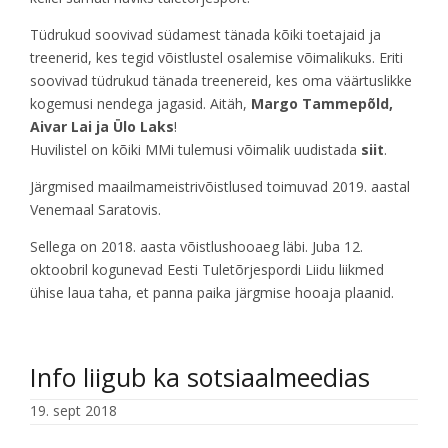
Tüdrukud soovivad südamest tänada kõiki toetajaid ja
treenerid, kes tegid võistlustel osalemise võimalikuks. Eriti
soovivad tüdrukud tänada treenereid, kes oma väärtuslikke
kogemusi nendega jagasid. Aitäh,
Margo Tammepõld,
Aivar Lai ja Ülo Laks
!
Huvilistel on kõiki MMi tulemusi võimalik uudistada
siit
.
Järgmised maailmameistrivõistlused toimuvad 2019. aastal
Venemaal Saratovis.
Sellega on 2018. aasta võistlushooaeg läbi. Juba 12.
oktoobril kogunevad Eesti Tuletõrjespordi Liidu liikmed
ühise laua taha, et panna paika järgmise hooaja plaanid.
Info liigub ka sotsiaalmeedias
19. sept 2018