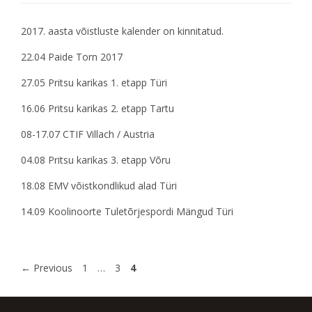
2017. aasta võistluste kalender on kinnitatud.
22.04 Paide Torn 2017
27.05 Pritsu karikas 1. etapp Türi
16.06 Pritsu karikas 2. etapp Tartu
08-17.07 CTIF Villach / Austria
04.08 Pritsu karikas 3. etapp Võru
18.08 EMV võistkondlikud alad Türi
14.09 Koolinoorte Tuletõrjespordi Mängud Türi
←
Previous
1
…
3
4