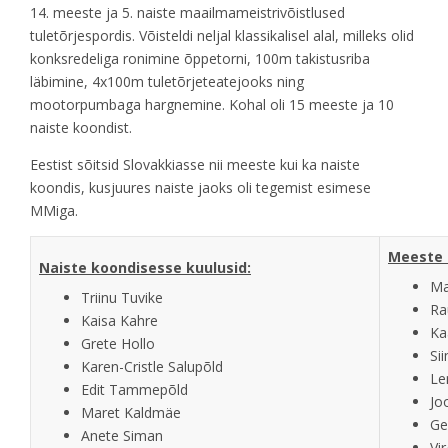
14. meeste ja 5. naiste maailmameistrivõistlused
tuletõrjespordis. Võisteldi neljal klassikalisel alal, milleks olid
konksredeliga ronimine õppetorni, 100m takistusriba
läbimine, 4x100m tuletõrjeteatejooks ning
mootorpumbaga hargnemine. Kohal oli 15 meeste ja 10
naiste koondist.
Eestist sõitsid Slovakkiasse nii meeste kui ka naiste
koondis, kusjuures naiste jaoks oli tegemist esimese
MMiga.
Meeste 
Naiste koondisesse kuulusid:
Ma
Triinu Tuvike
Ra
Kaisa Kahre
Ka
Grete Hollo
Si
Karen-Cristle Salupõld
Le
Edit Tammepõld
Jo
Maret Kaldmäe
Ge
Anete Siman
Vi