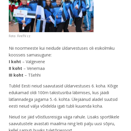
Foto: FireTV.cz
Nii noormeeste kui neidude üldarvestuses oli esikolmiku
koosseis samasugune:
I koht
– Valgevene
II koht
– Venemaa
III koht
– Tšehhi
Tublid Eesti neiud saavutasid üldarvestuses 6. koha. Kõige
edukamad oldi 100m takistusriba läbimises, kus jäädi
lätlannadega jagama 5.-6. kohta. Ülejäänud aladel suutsid
eesti neiud välja võidelda igati tubli kuuenda koha.
Neiud ise jäid võistlusreisiga väga rahule. Lisaks sportlikele
saavutustele avastati maailma ning leiti palju uusi sõpru,
kellel samuti huviks tuletõrjesport.